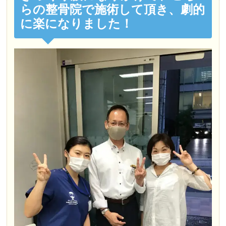
らの整骨院で施術して頂き、劇的
のか解りやすく説明してくれるので安心できます。
に楽になりました！
Tungalag Tungalag
5 か月前
すごく優しく対応させていただきありがとうござい
ます。私は首肩こり、腰のほうは痛くて治療させて
もらった。治療始めて二週間経ってると思います。
首肩コリはすごく楽になってる感じがあります。引
き続き腰の治療もやっていきます。
クチコミをもっと見る