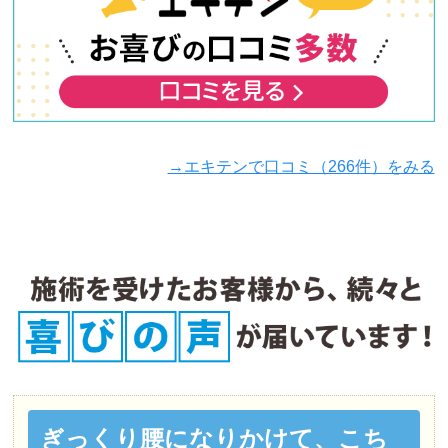
いろいろとわかりやすく説明していただき、初めて
の鍼治療も始めました！

今後も体と向き合って通いたいと思っています。
小牧文代
3 か月前
→エキテンで口コミ（266件）をみる
今まで他の場所で施術すると、その翌日に逆に痛く
なっていたのですが、ここではそのような事なく、
先生達の技術が凄く良いです。人柄も皆さんよく、
通い場所にあって、親しい人におすすめしていま
す。
Loxonin-EX
5 か月前
腰痛が酷かったのですが通うたびに良くなっていく
のが実感出来ました。

ぎっくり腰になりかけて、こち
施術中はどこの筋肉へ、どの症状に対しての治療な