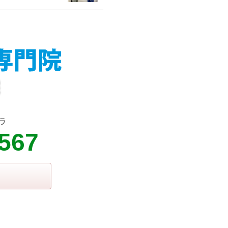
ラ
9567