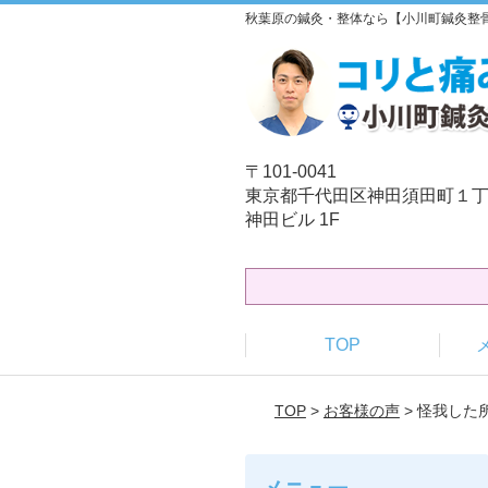
秋葉原の鍼灸・整体なら【小川町鍼灸整
〒101-0041
東京都千代田区神田須田町１丁
神田ビル 1F
TOP
TOP
>
お客様の声
> 怪我し