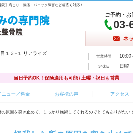
骨院】肩こり・膝痛・パニック障害など幅広く対応！
ご予約・お
03-
ネ
目１３−１ リアライズ
10:00
営業時間
日曜
定休日
当日予約OK！保険適用も可能 / 土曜・祝日も営業
メニュー／料金
お客様の声
アクセス
た所の原因を突き止めて、しっかり施術してくれるのでとてもありがたい