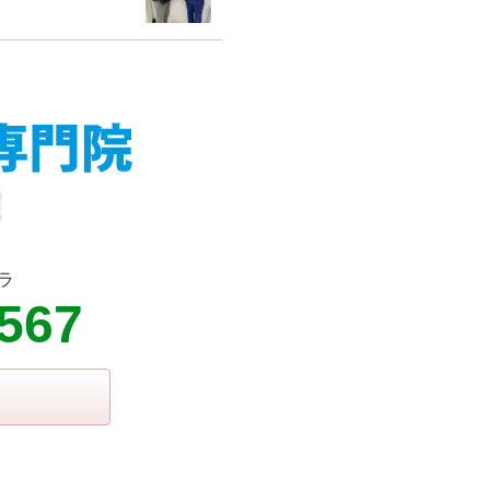
ラ
9567