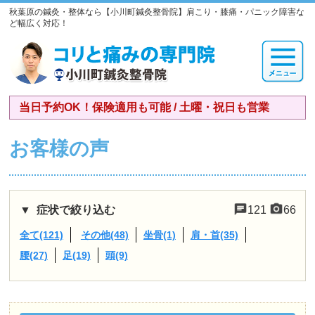
秋葉原の鍼灸・整体なら【小川町鍼灸整骨院】肩こり・膝痛・パニック障害な
ど幅広く対応！
当日予約OK！保険適用も可能 / 土曜・祝日も営業
お客様の声
症状で絞り込む
121
66
全て(121)
その他(48)
坐骨(1)
肩・首(35)
腰(27)
足(19)
頭(9)