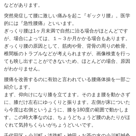
などがあります。
突然発症して腰に激しい痛みを起こ『ギックリ腰』。医学
的には『急性腰痛』といいます。
ぎっくり腰は1ヶ月未満で自然に治る場合がほとんどです
が、場合によっては、１～３か月かかる場合もあります。
ぎっくり腰の原因として、筋肉や骨、背骨の周りの軟骨、
椎間板のトラブルなどが考えられますが、画像検査を行っ
ても映し出すことができないため、ほとんどの場合、原因
がわかりません。
腰痛を改善するのに有効と言われている腰痛体操を一部ご
紹介します。
まず、仰向けになり膝を立てます。そのまま腰を動かさず
に、膝だけ左右にゆっくりと振ります。左側が床についた
ら今度は右側というように、膝を180度の範囲で動かしま
す。この時大事なのは、ちょうどちょうど腰のあたりがほ
ぐれて気持ちくらいがちょうどいいです。
千代田区・小川町・淡路町・神田・お茶の水の小川町鍼灸