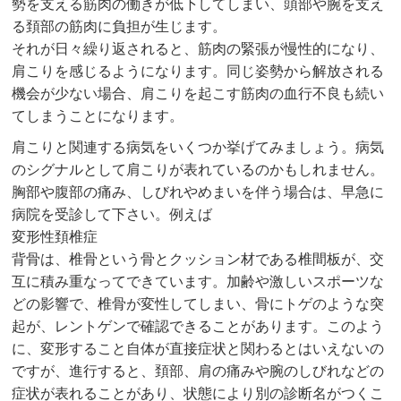
勢を支える筋肉の働きが低下してしまい、頭部や腕を支え
る頚部の筋肉に負担が生じます。
それが日々繰り返されると、筋肉の緊張が慢性的になり、
肩こりを感じるようになります。同じ姿勢から解放される
機会が少ない場合、肩こりを起こす筋肉の血行不良も続い
てしまうことになります。
肩こりと関連する病気をいくつか挙げてみましょう。病気
のシグナルとして肩こりが表れているのかもしれません。
胸部や腹部の痛み、しびれやめまいを伴う場合は、早急に
病院を受診して下さい。例えば
変形性頚椎症
背骨は、椎骨という骨とクッション材である椎間板が、交
互に積み重なってできています。加齢や激しいスポーツな
どの影響で、椎骨が変性してしまい、骨にトゲのような突
起が、レントゲンで確認できることがあります。このよう
に、変形すること自体が直接症状と関わるとはいえないの
ですが、進行すると、頚部、肩の痛みや腕のしびれなどの
症状が表れることがあり、状態により別の診断名がつくこ